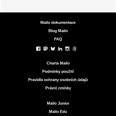
Více informací
Mailo dokumentace
Blog Mailo
FAQ
Sociální sítě
Facebook
Mastodon
Bluesky
LinkedIn
Instagram
Threads
Užitečné odkazy
Charta Mailo
Podmínky použití
Pravidla ochrany osobních údajů
Právní zmínky
Objevit Mailo
Mailo Junior
Mailo Edu