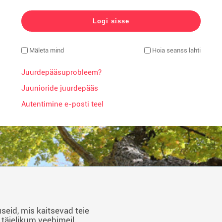
Mäleta mind
Hoia seanss lahti
Juurdepääsuprobleem?
Juunioride juurdepääs
Autentimine e-posti teel
seid, mis kaitsevad teie
 täielikum veebimeil,