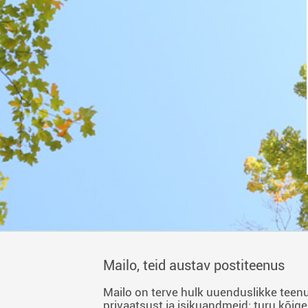
Mailo, teid austav postiteenus
Mailo on terve hulk uuenduslikke teenu
privaatsust ja isikuandmeid: turu kõige