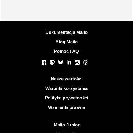
Więcej informacji
Dokumentacja Mailo
Blog Mailo
Pomoc FAQ
Portale społecznościowe
Facebook
Mastodon
Bluesky
LinkedIn
Instagram
Threads
Przydatne linki
Nasze wartości
Warunki korzystania
Polityka prywatności
Wzmianki prawne
Odkryj Mailo
Mailo Junior