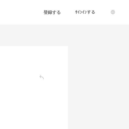
登録する
ｻｲﾝｲﾝする
言語選
戻る