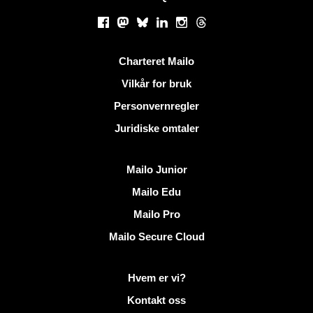
Sosiale nettverk
Facebook
Mastodon
Bluesky
LinkedIn
Instagram
Threads
Nyttige lenker
Charteret Mailo
Vilkår for bruk
Personvernregler
Juridiske omtaler
Oppdag Mailo
Mailo Junior
Mailo Edu
Mailo Pro
Mailo Secure Cloud
Mer informasjon på Mailo
Hvem er vi?
Kontakt oss