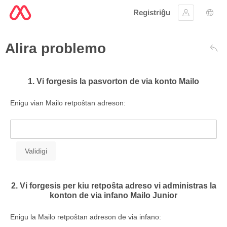
Registriĝu
Ensaluti
Ling
Alira problemo
Ree
1. Vi forgesis la pasvorton de via konto Mailo
Enigu vian Mailo retpoŝtan adreson:
2. Vi forgesis per kiu retpoŝta adreso vi administras la
konton de via infano Mailo Junior
Enigu la Mailo retpoŝtan adreson de via infano: