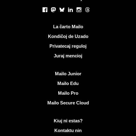
Sociaj retoj
Facebook
Mastodon
Bluesky
LinkedIn
Instagram
Threads
Utilaj ligiloj
La ĉarto Mailo
Kondiĉoj de Uzado
Privatecaj reguloj
Juraj mencioj
Malkovri Mailo
Mailo Junior
Mailo Edu
Mailo Pro
Mailo Secure Cloud
Pliaj informoj pri Mailo
Kiuj ni estas?
Kontaktu nin