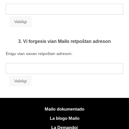
3. Vi forgesis vian Mailo retpoŝtan adreson
Enigu vian savan retpoŝtan adreson:
Pliaj informoj
Mailo dokumentado
La blogo Mailo
La Demandoj