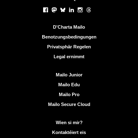
Sozialen Netzwierker
Facebook
Mastodon
Bluesky
LinkedIn
Instagram
Threads
Nëtzlech Linken
D'Charta Mailo
Benotzungsbedingungen
Privatsphär Regelen
Legal ernimmt
Entdeckt Mailo
Mailo Junior
Mailo Edu
Mailo Pro
Mailo Secure Cloud
Méi Info op Mailo
Wien si mir?
Kontaktéiert eis