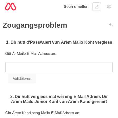
Sech umellen
Umellen
Spro
Zougangsproblem
Zré
1. Dir hutt d'Passwuert vun Ärem Mailo Kont vergiess
Gitt Är Mailo E-Mail Adress an:
2. Dir hutt vergiess mat wéi eng E-Mail Adress Dir
Ärem Mailo Junior Kont vun Ärem Kand geréiert
Gitt Ärem Kand seng Mailo E-Mail Adress an: