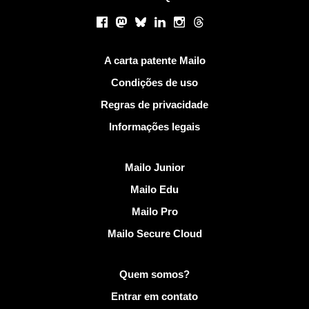
Redes sociais
Facebook
Mastodon
Bluesky
LinkedIn
Instagram
Threads
Links Úteis
A carta patente Mailo
Condições de uso
Regras de privacidade
Informações legais
Descobrir Mailo
Mailo Junior
Mailo Edu
Mailo Pro
Mailo Secure Cloud
Mais informações em Mailo
Quem somos?
Entrar em contato