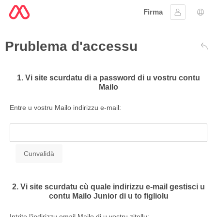
Firma
Firmà lu
Sele
Prublema d'accessu
Dare
1. Vi site scurdatu di a password di u vostru contu
Mailo
Entre u vostru Mailo indirizzu e-mail:
2. Vi site scurdatu cù quale indirizzu e-mail gestisci u
contu Mailo Junior di u to figliolu
Intrite l'indirizzu email Mailo di u vostru zitellu: