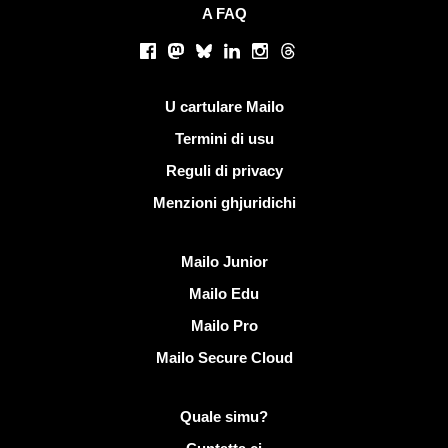
A FAQ
Rete suciale
Facebook
Mastodon
Bluesky
LinkedIn
Instagram
Threads
Ligami utili
U cartulare Mailo
Termini di usu
Reguli di privacy
Menzioni ghjuridichi
Scopre Mailo
Mailo Junior
Mailo Edu
Mailo Pro
Mailo Secure Cloud
Più infurmazione nantu à Mailo
Quale simu?