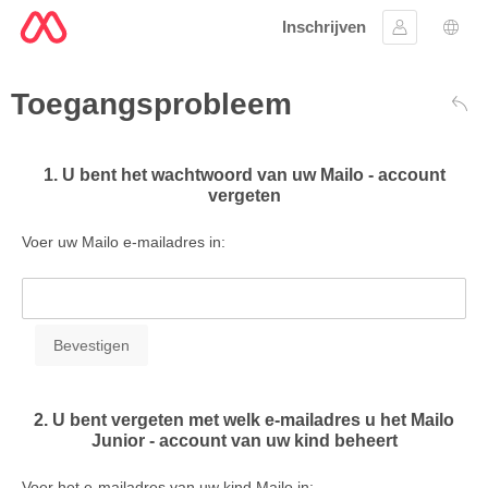
Inschrijven
Aanmelden
Taal 
Toegangsprobleem
Teru
1. U bent het wachtwoord van uw Mailo - account
vergeten
Voer uw Mailo e-mailadres in:
2. U bent vergeten met welk e-mailadres u het Mailo
Junior - account van uw kind beheert
Voer het e-mailadres van uw kind Mailo in: