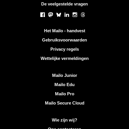
De veelgestelde vragen
Sociale netwerken
Facebook
Mastodon
Bluesky
LinkedIn
Instagram
Threads
Handige links
Het Mailo - handvest
Gebruiksvoorwaarden
Privacy regels
Wettelijke vermeldingen
Ontdek Mailo
Mailo Junior
Mailo Edu
Mailo Pro
Mailo Secure Cloud
Meer informatie over Mailo
Wie zijn wij?