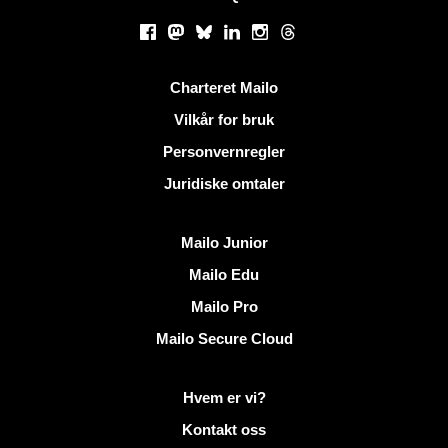
Sosiale nettverk
Facebook
Mastodon
Bluesky
LinkedIn
Instagram
Threads
Nyttige lenker
Charteret Mailo
Vilkår for bruk
Personvernregler
Juridiske omtaler
Oppdag Mailo
Mailo Junior
Mailo Edu
Mailo Pro
Mailo Secure Cloud
Mer informasjon på Mailo
Hvem er vi?
Kontakt oss