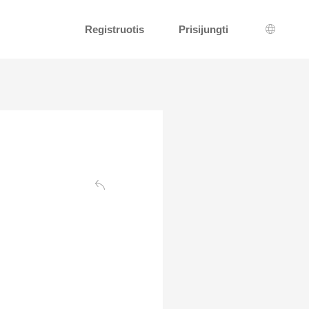
Registruotis
Prisijungti
Kalbos 
Atgal