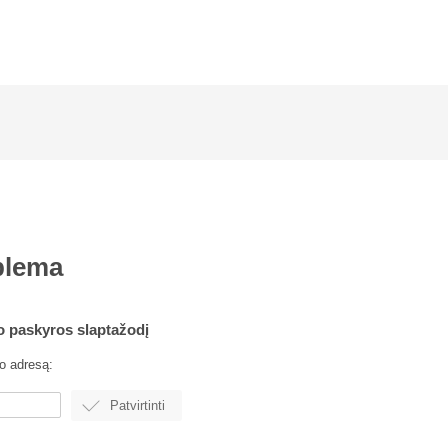
blema
o paskyros slaptažodį
to adresą: