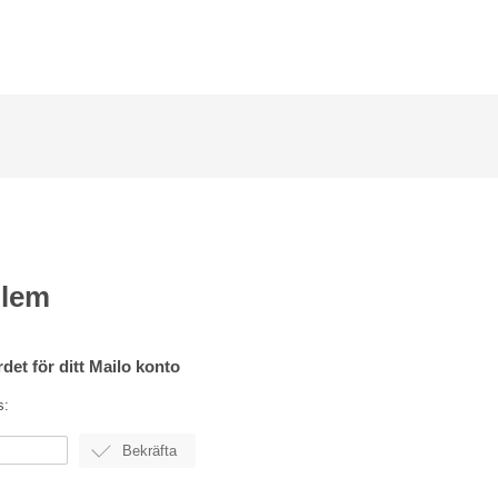
blem
det för ditt Mailo konto
s: