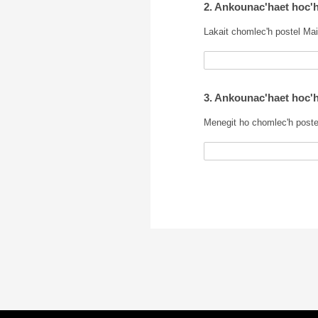
2. Ankounac'haet hoc'h
Lakait chomlec'h postel Mai
3. Ankounac'haet hoc'h
Menegit ho chomlec'h postel