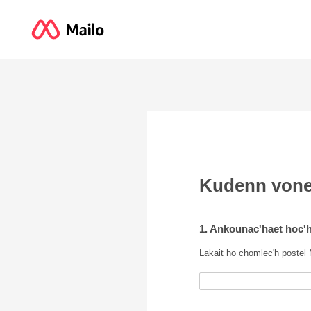
Kudenn von
1. Ankounac'haet hoc'h
Lakait ho chomlec'h postel 