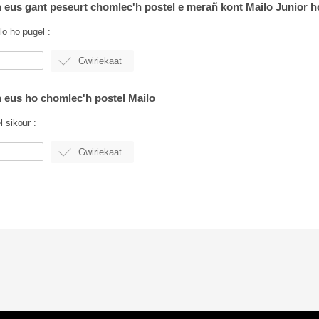
 eus gant peseurt chomlec'h postel e merañ kont Mailo Junior h
lo ho pugel :
 eus ho chomlec'h postel Mailo
 sikour :