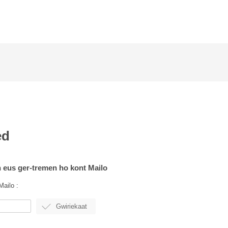
ed
 eus ger-tremen ho kont Mailo
Mailo :