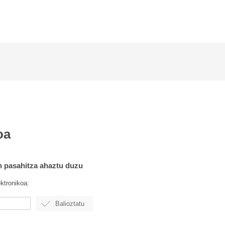
oa
n pasahitza ahaztu duzu
ektronikoa: