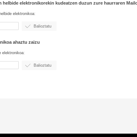
in helbide elektronikorekin kudeatzen duzun zure haurraren Mail
helbide elektronikoa:
onikoa ahaztu zaizu
e elektronikoa: