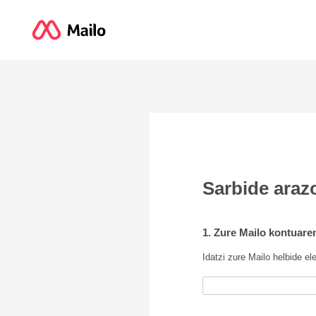
Sarbide araz
1. Zure Mailo kontuare
Idatzi zure Mailo helbide el