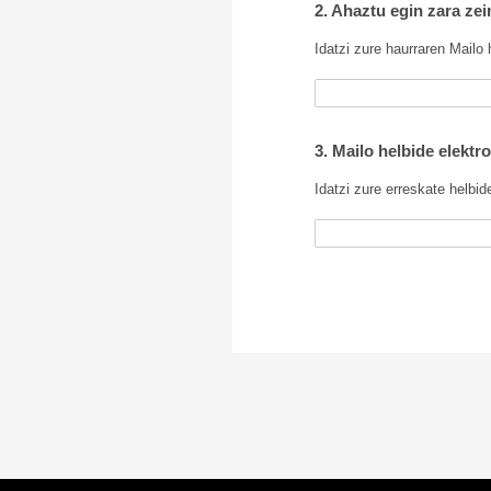
2. Ahaztu egin zara ze
Idatzi zure haurraren Mailo 
3. Mailo helbide elektr
Idatzi zure erreskate helbid