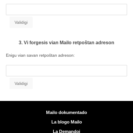
3. Vi forgesis vian Mailo retpoŝtan adreson
Enigu vian savan retpoŝtan adreson:
Pliaj informoj
Mailo dokumentado
La blogo Mailo
La Demandoj