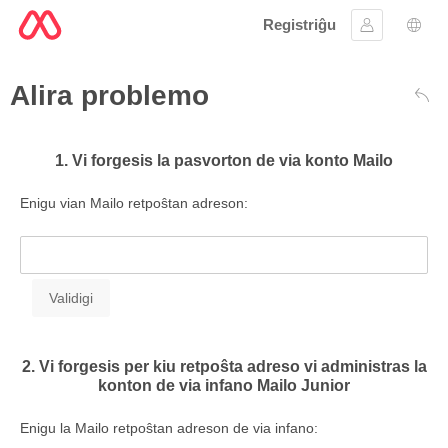
Registriĝu
Ensaluti
Ling
Alira problemo
Ree
1. Vi forgesis la pasvorton de via konto Mailo
Enigu vian Mailo retpoŝtan adreson:
2. Vi forgesis per kiu retpoŝta adreso vi administras la
konton de via infano Mailo Junior
Enigu la Mailo retpoŝtan adreson de via infano: