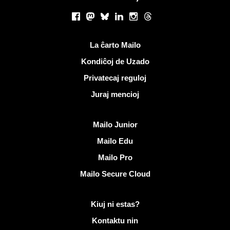
Sociaj retoj
Facebook
Mastodon
Bluesky
LinkedIn
Instagram
Threads
Utilaj ligiloj
La ĉarto Mailo
Kondiĉoj de Uzado
Privatecaj reguloj
Juraj mencioj
Malkovri Mailo
Mailo Junior
Mailo Edu
Mailo Pro
Mailo Secure Cloud
Pliaj informoj pri Mailo
Kiuj ni estas?
Kontaktu nin