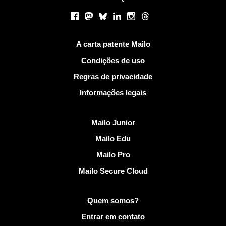
Redes sociais
Facebook
Mastodon
Bluesky
LinkedIn
Instagram
Threads
Links Úteis
A carta patente Mailo
Condições de uso
Regras de privacidade
Informações legais
Descobrir Mailo
Mailo Junior
Mailo Edu
Mailo Pro
Mailo Secure Cloud
Mais informações em Mailo
Quem somos?
Entrar em contato