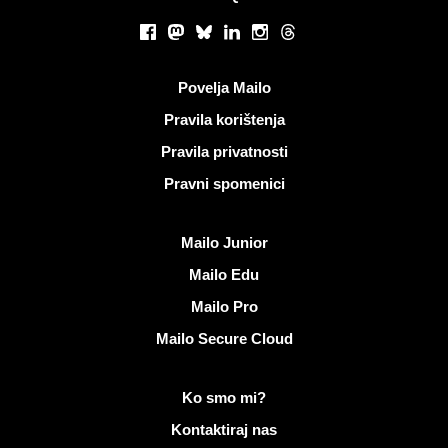
Društvene mreže
Facebook
Mastodon
Bluesky
LinkedIn
Instagram
Threads
Korisni linkovi
Povelja Mailo
Pravila korištenja
Pravila privatnosti
Pravni spomenici
Otkrijte Mailo
Mailo Junior
Mailo Edu
Mailo Pro
Mailo Secure Cloud
Više informacija o Mailo
Ko smo mi?
Kontaktiraj nas