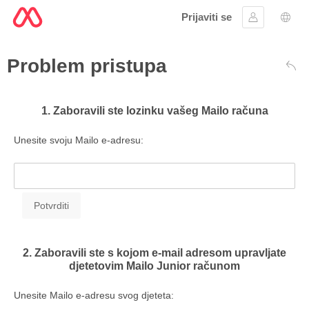
Prijaviti se
Prijavite se
Izbor
Problem pristupa
Naz
1. Zaboravili ste lozinku vašeg Mailo računa
Unesite svoju Mailo e-adresu:
2. Zaboravili ste s kojom e-mail adresom upravljate
djetetovim Mailo Junior računom
Unesite Mailo e-adresu svog djeteta: