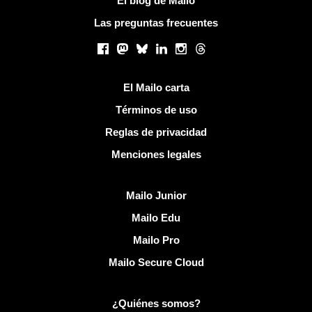
El blog de Mailo
Las preguntas frecuentes
Redes sociales
Facebook
Mastodon
Bluesky
LinkedIn
Instagram
Threads
Enlaces útiles
El Mailo carta
Términos de uso
Reglas de privacidad
Menciones legales
Descubrir Mailo
Mailo Junior
Mailo Edu
Mailo Pro
Mailo Secure Cloud
Más información sobre Mailo
¿Quiénes somos?