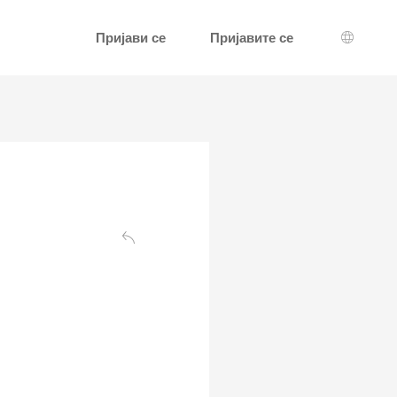
Пријави се
Пријавите се
Избор ј
Назад