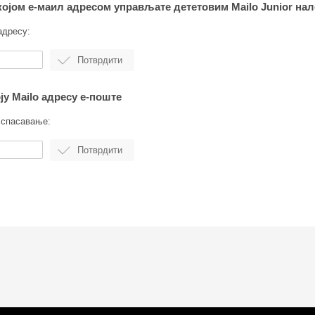
 којом е-маил адресом управљате дететовим Mailo Junior на
адресу:
ју Mailo адресу е-поште
а спасавање: