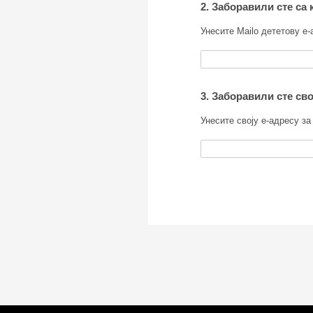
2. Заборавили сте са
Унесите Mailo дететову е-
3. Заборавили сте сво
Унесите своју е-адресу з