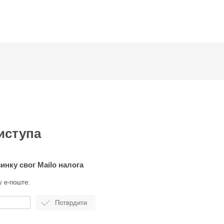
иступа
инку свог Mailo налога
у е-поште: