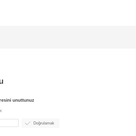
u
fresini unuttunuz
n: