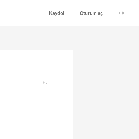
Kaydol
Oturum aç
Dil seçi
Geri