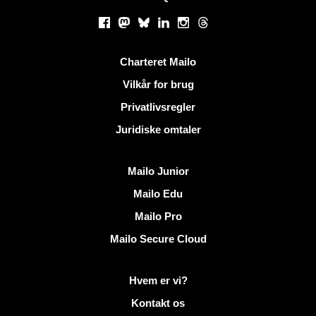
Sociale netværk
Facebook
Mastodon
Bluesky
LinkedIn
Instagram
Threads
Nyttige links
Charteret Mailo
Vilkår for brug
Privatlivsregler
Juridiske omtaler
Opdag Mailo
Mailo Junior
Mailo Edu
Mailo Pro
Mailo Secure Cloud
Flere oplysninger på Mailo
Hvem er vi?
Kontakt os