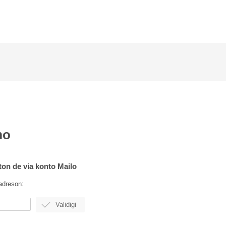
mo
rton de via konto Mailo
adreson: