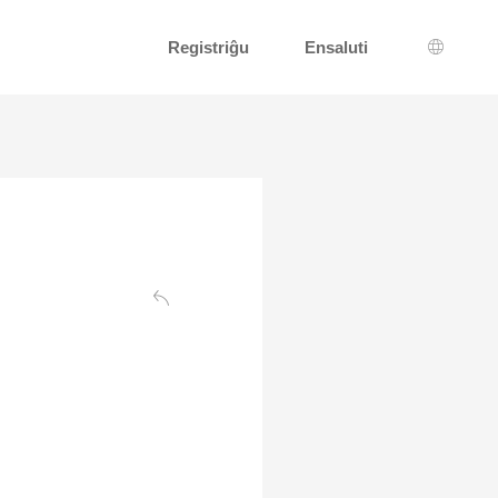
Registriĝu
Ensaluti
Lingva 
Reen