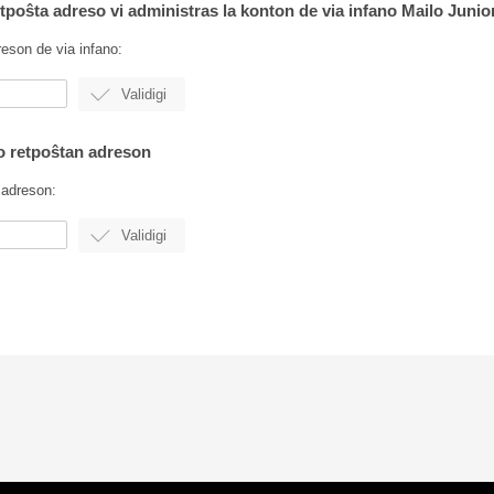
retpoŝta adreso vi administras la konton de via infano Mailo Junio
reson de via infano:
lo retpoŝtan adreson
 adreson: