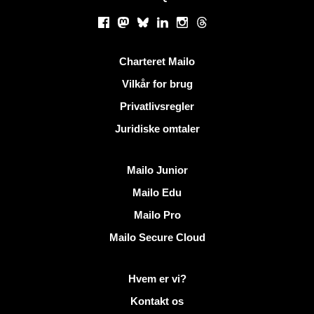
Sociale netværk
Facebook
Mastodon
Bluesky
LinkedIn
Instagram
Threads
Nyttige links
Charteret Mailo
Vilkår for brug
Privatlivsregler
Juridiske omtaler
Opdag Mailo
Mailo Junior
Mailo Edu
Mailo Pro
Mailo Secure Cloud
Flere oplysninger på Mailo
Hvem er vi?
Kontakt os