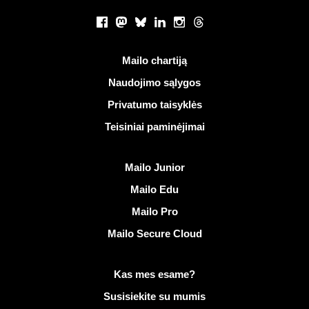
Socialiniai tinklai
Facebook
Mastodon
Bluesky
LinkedIn
Instagram
Threads
Naudingos nuorodos
Mailo chartiją
Naudojimo sąlygos
Privatumo taisyklės
Teisiniai paminėjimai
Atrasti Mailo
Mailo Junior
Mailo Edu
Mailo Pro
Mailo Secure Cloud
Daugiau informacijos apie Mailo
Kas mes esame?
Susisiekite su mumis