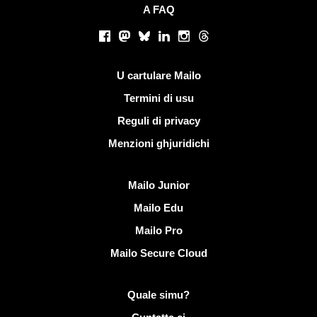
A FAQ
Rete suciale
Facebook
Mastodon
Bluesky
LinkedIn
Instagram
Threads
Ligami utili
U cartulare Mailo
Termini di usu
Reguli di privacy
Menzioni ghjuridichi
Scopre Mailo
Mailo Junior
Mailo Edu
Mailo Pro
Mailo Secure Cloud
Più infurmazione nantu à Mailo
Quale simu?