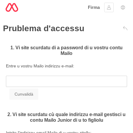
Firma
Firmà lu
Sele
Prublema d'accessu
Dare
1. Vi site scurdatu di a password di u vostru contu
Mailo
Entre u vostru Mailo indirizzu e-mail:
2. Vi site scurdatu cù quale indirizzu e-mail gestisci u
contu Mailo Junior di u to figliolu
Intrite l'indirizzu email Mailo di u vostru zitellu: