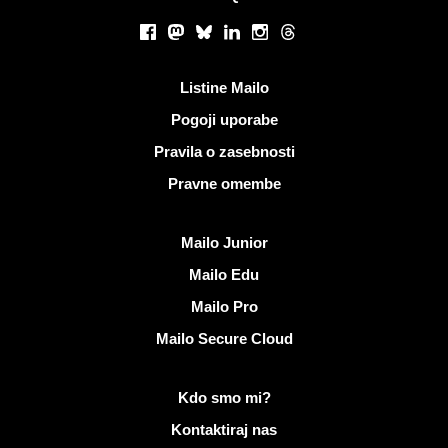
Socialna omrežja
Facebook
Mastodon
Bluesky
LinkedIn
Instagram
Threads
Koristne povezave
Listine Mailo
Pogoji uporabe
Pravila o zasebnosti
Pravne omembe
Odkrijte Mailo
Mailo Junior
Mailo Edu
Mailo Pro
Mailo Secure Cloud
Več informacij o Mailo
Kdo smo mi?
Kontaktiraj nas