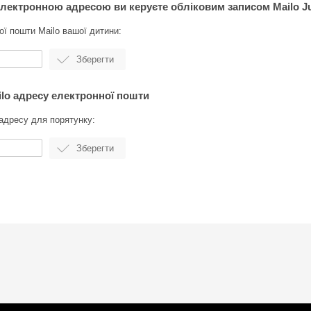
 електронною адресою ви керуєте обліковим записом Mailo J
ої пошти Mailo вашої дитини:
ilo адресу електронної пошти
адресу для порятунку: