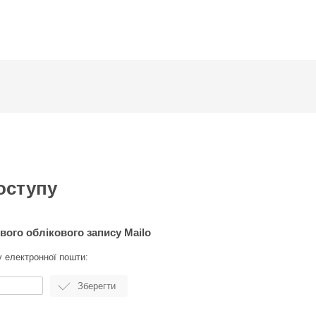
оступу
вого облікового запису Mailo
у електронної пошти: