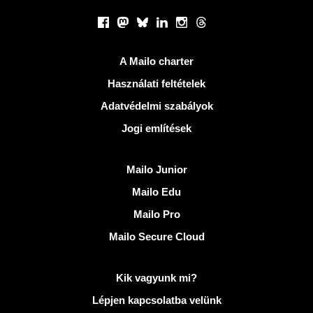
Közösségi hálózatok
Facebook
Mastodon
Bluesky
LinkedIn
Instagram
Threads
Hasznos Linkek
A Mailo charter
Használati feltételek
Adatvédelmi szabályok
Jogi említések
Fedezze fel Mailo
Mailo Junior
Mailo Edu
Mailo Pro
Mailo Secure Cloud
További információ: Mailo
Kik vagyunk mi?
Lépjen kapcsolatba velünk