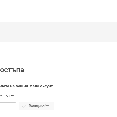
достъпа
олата на вашия Mailo акаунт
ейл адрес: