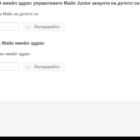
й имейл адрес управлявате Mailo Junior акаунта на детето си
 Mailo на детето си:
я Mailo имейл адрес
ен имейл адрес: