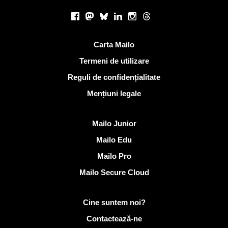
Retele sociale
Facebook
Mastodon
Bluesky
LinkedIn
Instagram
Threads
Link-uri utile
Carta Mailo
Termeni de utilizare
Reguli de confidențialitate
Mențiuni legale
Descoperi Mailo
Mailo Junior
Mailo Edu
Mailo Pro
Mailo Secure Cloud
Mai multe informații despre Mailo
Cine suntem noi?
Contactează-ne