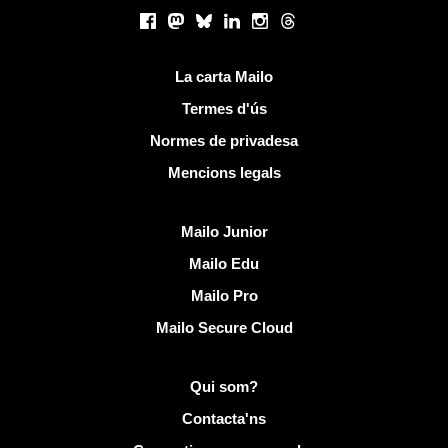
Xarxes socials
Facebook
Mastodon
Bluesky
LinkedIn
Instagram
Threads
Links útils
La carta Mailo
Termes d'ús
Normes de privadesa
Mencions legals
Descobreix Mailo
Mailo Junior
Mailo Edu
Mailo Pro
Mailo Secure Cloud
Més informació sobre Mailo
Qui som?
Contacta'ns