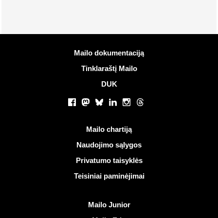
Daugiau informacijos
Mailo dokumentaciją
Tinklaraštį Mailo
DUK
Socialiniai tinklai
Facebook
Mastodon
Bluesky
LinkedIn
Instagram
Threads
Naudingos nuorodos
Mailo chartiją
Naudojimo sąlygos
Privatumo taisyklės
Teisiniai paminėjimai
Atrasti Mailo
Mailo Junior