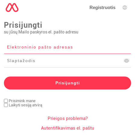
Registruotis
Kalb
Prisijungti
su jūsų Mailo paskyros el. pašto adresu
Prisimink mane
Laikyti sesiją atvirą
Prieigos problema?
Autentifikavimas el. paštu