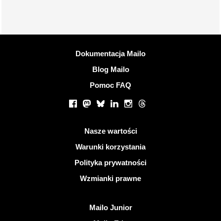
Więcej informacji
Dokumentacja Mailo
Blog Mailo
Pomoc FAQ
Portale społecznościowe
Facebook
Mastodon
Bluesky
LinkedIn
Instagram
Threads
Przydatne linki
Nasze wartości
Warunki korzystania
Polityka prywatności
Wzmianki prawne
Odkryj Mailo
Mailo Junior