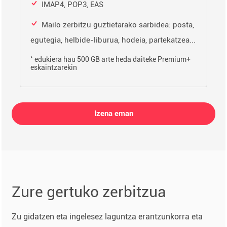
IMAP4, POP3, EAS
Mailo zerbitzu guztietarako sarbidea: posta,
egutegia, helbide-liburua, hodeia, partekatzea...
*
edukiera hau 500 GB arte heda daiteke Premium+
eskaintzarekin
Izena eman
Zure gertuko zerbitzua
Zu gidatzen eta ingelesez laguntza erantzunkorra eta