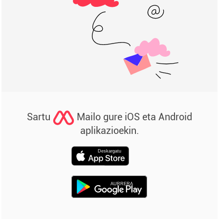
Sartu
Mailo gure iOS eta Android
aplikazioekin.
Deskargatu
AURRERA