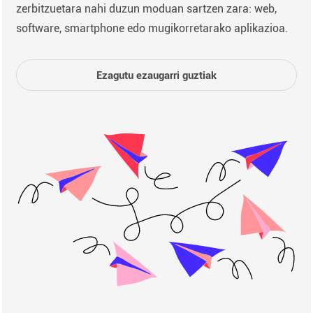
zerbitzuetara nahi duzun moduan sartzen zara: web,
software, smartphone edo mugikorretarako aplikazioa.
Ezagutu ezaugarri guztiak