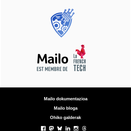
Informazio gehiago
Mailo dokumentazioa
Mailo bloga
Ohiko galderak
Sare sozialak
Facebook
Mastodon
Bluesky
LinkedIn
Instagram
Threads