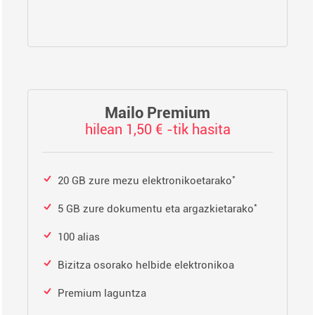
Mailo Premium
hilean 1,50 € -tik hasita
*
20 GB zure mezu elektronikoetarako
*
5 GB zure dokumentu eta argazkietarako
100 alias
Bizitza osorako helbide elektronikoa
Premium laguntza