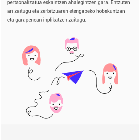
pertsonalizatua eskaintzen ahalegintzen gara. Entzuten
ari zaitugu eta zerbitzuaren etengabeko hobekuntzan
eta garapenean inplikatzen zaitugu.