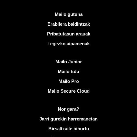
Esteka erabilgarriak
Mailo gutuna
Erabilera baldintzak
Pribatutasun arauak
Legezko aipamenak
Ezagutu Mailo
Mailo Junior
Mailo Edu
Mailo Pro
Mailo Secure Cloud
Informazio gehiago Mailo helbidean
Nor gara?
Jarri gurekin harremanetan
Birsaltzaile bihurtu