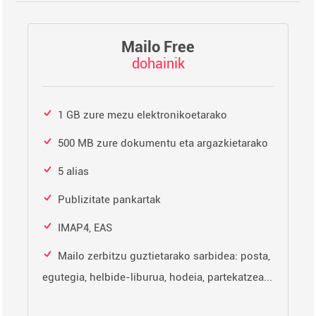
Mailo Free
dohainik
1 GB zure mezu elektronikoetarako
500 MB zure dokumentu eta argazkietarako
5 alias
Publizitate pankartak
IMAP4, EAS
Mailo zerbitzu guztietarako sarbidea: posta,
egutegia, helbide-liburua, hodeia, partekatzea...