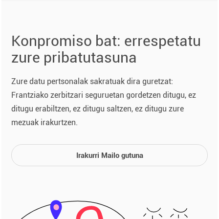
Konpromiso bat: errespetatu
zure pribatutasuna
Zure datu pertsonalak sakratuak dira guretzat:
Frantziako zerbitzari seguruetan gordetzen ditugu, ez
ditugu erabiltzen, ez ditugu saltzen, ez ditugu zure
mezuak irakurtzen.
Irakurri Mailo gutuna