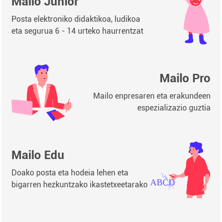
Mailo Junior
Posta elektroniko didaktikoa, ludikoa
eta segurua 6 - 14 urteko haurrentzat
Mailo Pro
Mailo enpresaren eta erakundeen
espezializazio guztia
Mailo Edu
Doako posta eta hodeia lehen eta
bigarren hezkuntzako ikastetxeetarako