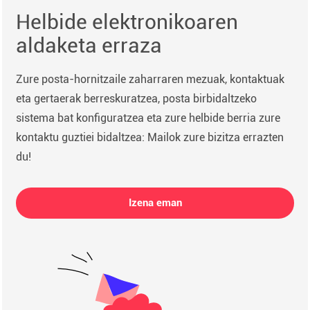
Helbide elektronikoaren
aldaketa erraza
Zure posta-hornitzaile zaharraren mezuak, kontaktuak
eta gertaerak berreskuratzea, posta birbidaltzeko
sistema bat konfiguratzea eta zure helbide berria zure
kontaktu guztiei bidaltzea: Mailok zure bizitza errazten
du!
Izena eman