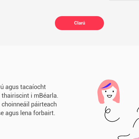
Clarú
rú agus tacaíocht
thairiscint i mBéarla.
 choinneáil páirteach
e agus lena forbairt.