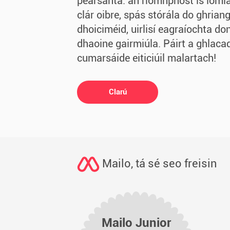
pearsanta: an ríomhphost is ioml
clár oibre, spás stórála do ghrian
dhoiciméid, uirlisí eagraíochta d
dhaoine gairmiúla. Páirt a ghlac
cumarsáide eiticiúil malartach!
Clarú
Mailo, tá sé seo freisin
Mailo Junior