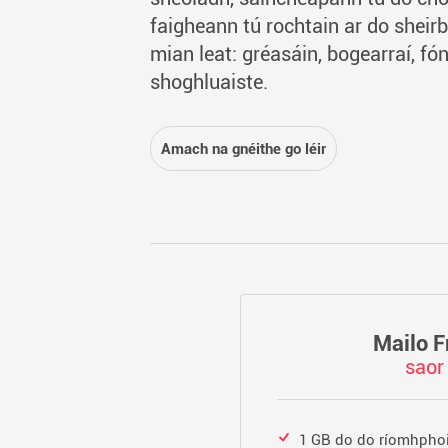
faigheann tú rochtain ar do sheirb
mian leat: gréasáin, bogearraí, fón
shoghluaiste.
Amach na gnéithe go léir
Mailo F
saor
1 GB do do ríomhphoi