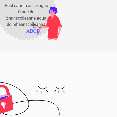
Post saor in aisce agus
Cloud do
bhunscoileanna agus
do mheánscoileanna