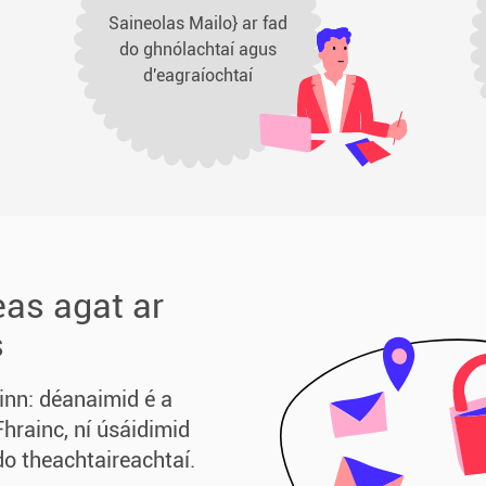
Saineolas Mailo} ar fad
do ghnólachtaí agus
d'eagraíochtaí
as agat ar
s
inn: déanaimid é a
Fhrainc, ní úsáidimid
 do theachtaireachtaí.