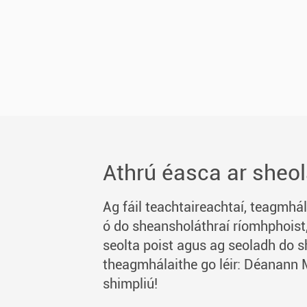
Athrú éasca ar sheol
Ag fáil teachtaireachtaí, teagmhá
ó do sheansholáthraí ríomhphoist
seolta poist agus ag seoladh do 
theagmhálaithe go léir: Déanann 
shimpliú!