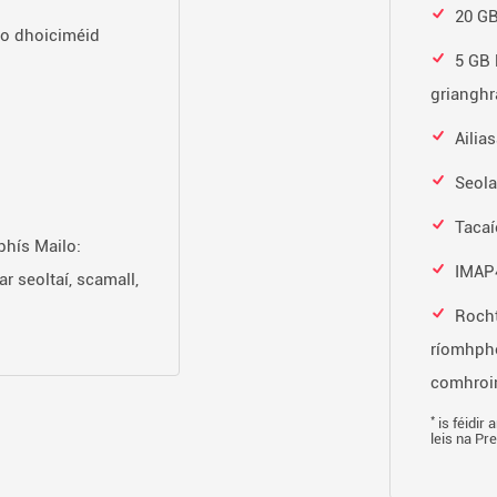
20 GB
o dhoiciméid
5 GB 
grianghr
Ailia
Seola
Tacaí
bhís Mailo:
IMAP4
ar seoltaí, scamall,
Rocht
ríomhphos
comhroin
*
is féidir
leis na Pr