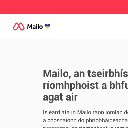
Mailo, an tseirbhí
ríomhphoist a bhf
agat air
Is éard atá in Mailo raon iomlán d
a chosnaíonn do phríobháideacha