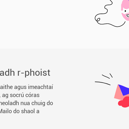
adh r-phoist
laithe agus imeachtaí
, ag socrú córas
sheoladh nua chuig do
Mailo do shaol a