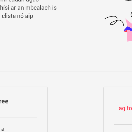
hísí ar an mbealach is
 cliste nó aip
ree
ag to
st