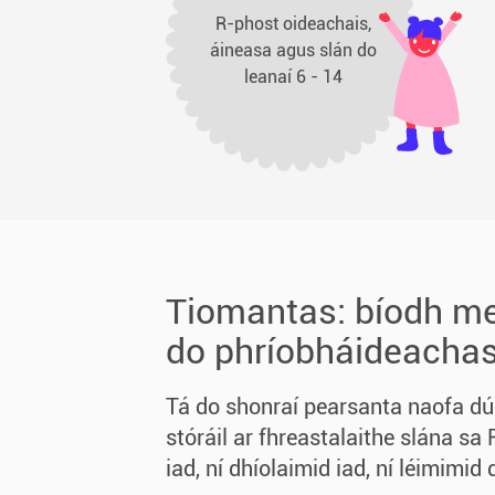
R-phost oideachais,
áineasa agus slán do
leanaí 6 - 14
Tiomantas: bíodh me
do phríobháideacha
Tá do shonraí pearsanta naofa dú
stóráil ar fhreastalaithe slána sa 
iad, ní dhíolaimid iad, ní léimimid