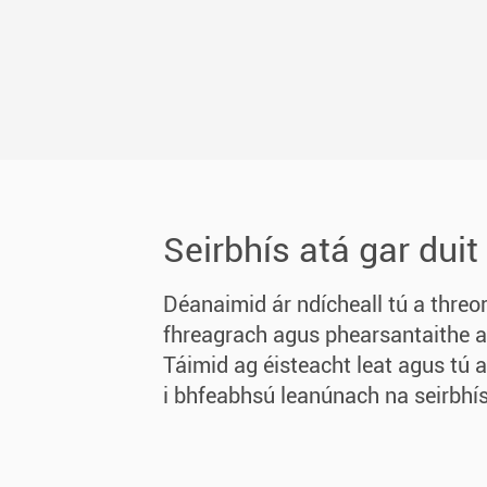
Seirbhís atá gar duit
Déanaimid ár ndícheall tú a threo
fhreagrach agus phearsantaithe a 
Táimid ag éisteacht leat agus tú a
i bhfeabhsú leanúnach na seirbhís