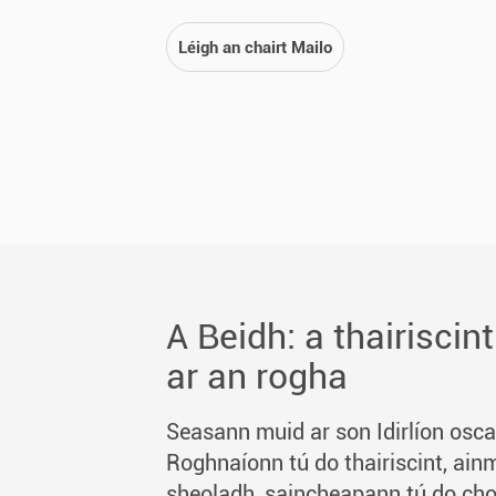
Léigh an chairt Mailo
A Beidh: a thairiscint
ar an rogha
Seasann muid ar son Idirlíon oscai
Roghnaíonn tú do thairiscint, ain
sheoladh, saincheapann tú do c