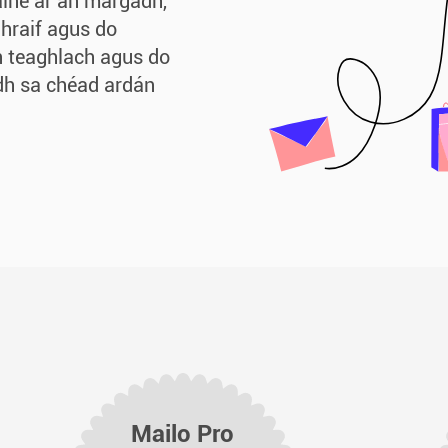
áine ar an margadh,
ghraif agus do
on teaghlach agus do
adh sa chéad ardán
Mailo Pro