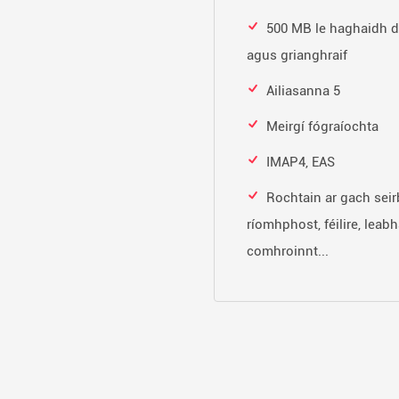
500 MB le haghaidh d
agus grianghraif
Ailiasanna 5
Meirgí fógraíochta
IMAP4, EAS
Rochtain ar gach seir
ríomhphost, féilire, leabh
comhroinnt...