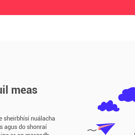
s
uil meas
e sheirbhísí nuálacha
s agus do shonraí