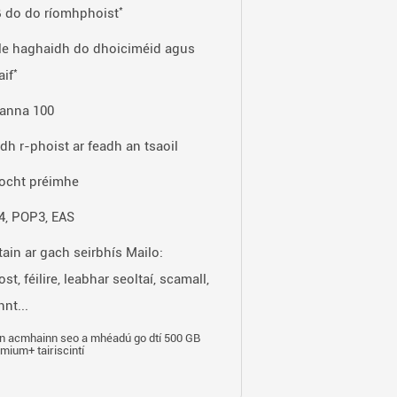
*
 do do ríomhphoist
le haghaidh do dhoiciméid agus
*
aif
sanna 100
dh r-phoist ar feadh an tsaoil
ocht préimhe
, POP3, EAS
ain ar gach seirbhís Mailo:
t, féilire, leabhar seoltaí, scamall,
nt...
 an acmhainn seo a mhéadú go dtí 500 GB
emium+ tairiscintí