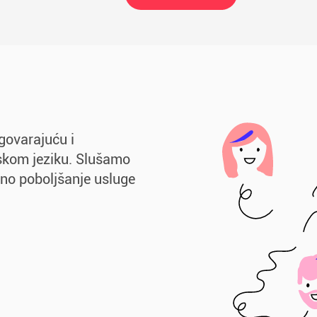
govarajuću i
skom jeziku. Slušamo
ano poboljšanje usluge