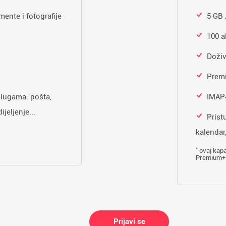
ente i fotografije
5 GB 
100 a
Doživ
Prem
slugama: pošta,
IMAP4
ijeljenje...
Prist
kalendar,
*
ovaj kapa
Premium+
Prijavi se