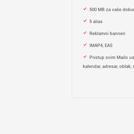
500 MB za vaše dokum
5 alias
Reklamni banneri
IMAP4, EAS
Pristup svim Mailo u
kalendar, adresar, oblak, d