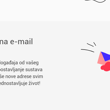
na e-mail
događaja od vašeg
postavljanje sustava
aše nove adrese svim
dnostavljuje život!