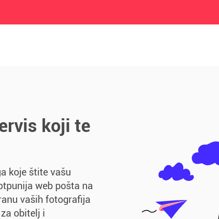
rvis koji te
ga koje štite vašu
potpunija web pošta na
ranu vaših fotografija
za obitelj i