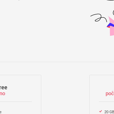
ree
tno
poč
e
20 GB