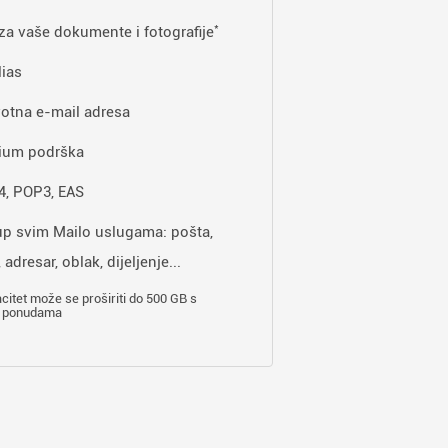
*
za vaše dokumente i fotografije
lias
otna e-mail adresa
ium podrška
, POP3, EAS
up svim Mailo uslugama: pošta,
 adresar, oblak, dijeljenje...
citet može se proširiti do 500 GB s
 ponudama