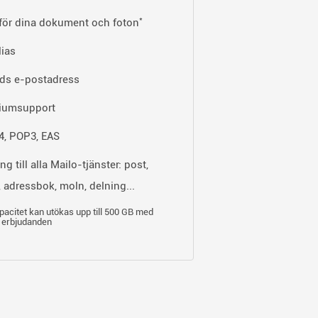
*
för dina dokument och foton
lias
ids e-postadress
iumsupport
, POP3, EAS
ng till alla Mailo-tjänster: post,
, adressbok, moln, delning...
acitet kan utökas upp till 500 GB med
erbjudanden