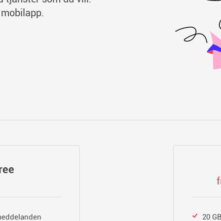
 mobilapp.
ree
tmeddelanden
20 GB