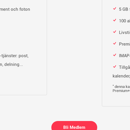
ment och foton
5 GB 
100 a
Livst
Prem
-tjänster: post,
IMAP4
, delning...
Tillgå
kalender
*
denna kap
Premium+ 
Bli Medlem