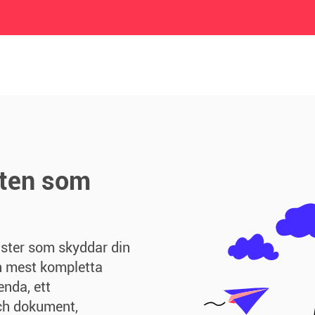
sten som
änster som skyddar din
en mest kompletta
nda, ett
ch dokument,