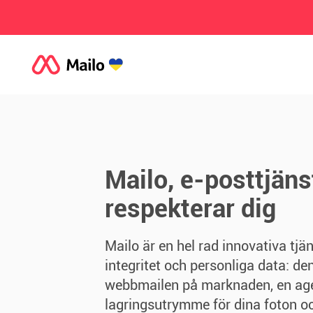
Mailo, e-posttjän
respekterar dig
Mailo är en hel rad innovativa tj
integritet och personliga data: d
webbmailen på marknaden, en age
lagringsutrymme för dina foton o