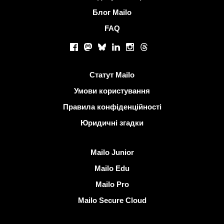
Блог Mailo
FAQ
Соціальні мережі
Facebook
Mastodon
Bluesky
LinkedIn
Instagram
Threads
Корисні посилання
Статут Mailo
Умови користування
Правила конфіденційності
Юридичні згадки
Виявити Mailo
Mailo Junior
Mailo Edu
Mailo Pro
Mailo Secure Cloud