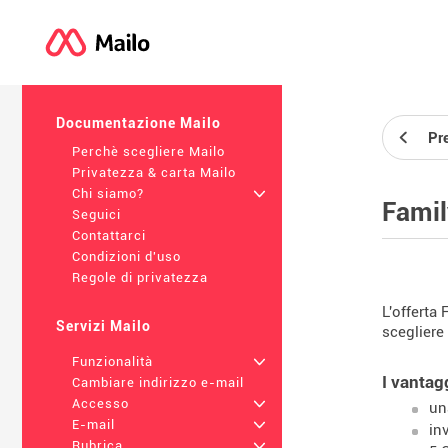
Documentazione Mailo
Pr
Perchè scegliere Mailo
Privatezza & carta Mailo
Chi siamo?
+
Famil
Seguici
Contattarci
Condizioni d'uso
Regole di privatezza
L'offerta
Servizi Mailo
scegliere
Funzionalità
+
I vantag
Cambiare indirizzo e-mail
Accesso
+
un
E-mail
+
in
Rubrica
+