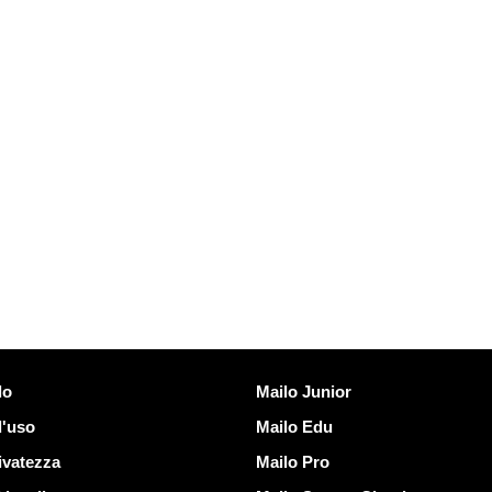
Scoprire Mailo
lo
Mailo Junior
d'uso
Mailo Edu
ivatezza
Mailo Pro