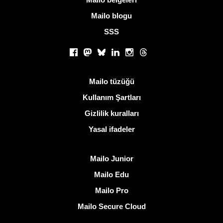
Mailo blogu
SSS
Sosyal ağlar
Facebook
Mastodon
Bluesky
LinkedIn
Instagram
Threads
Kullanışlı bağlantılar
Mailo tüzüğü
Kullanım Şartları
Gizlilik kuralları
Yasal ifadeler
Mailo keşfedin
Mailo Junior
Mailo Edu
Mailo Pro
Mailo Secure Cloud