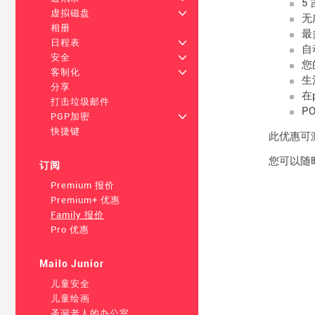
5
虚拟磁盘
+
无
相册
最
日程表
+
自
安全
+
您
客制化
+
生
分享
在
打击垃圾邮件
P
PGP加密
+
快捷键
此优惠可激活
您可以随时
订阅
Premium 报价
Premium+ 优惠
Family 报价
Pro 优惠
Mailo Junior
儿童安全
儿童绘画
圣诞老人的办公室