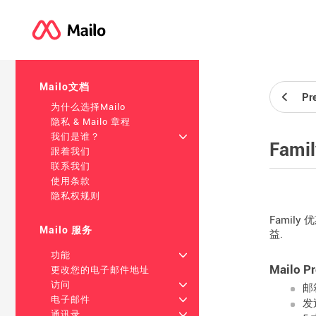
Mailo文档
Pr
为什么选择Mailo
隐私 & Mailo 章程
我们是谁？
+
Fami
跟着我们
联系我们
使用条款
隐私权规则
Family
Mailo 服务
益.
功能
+
Mailo 
更改您的电子邮件地址
访问
+
邮
电子邮件
+
发
通讯录
+