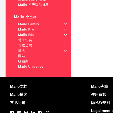
Mailo 初级隐私规则
Mailo 个空格
Mailo Family
+
Mailo Pro
+
Mailo Edu
+
对于协会
市政当局
+
域名
+
网站
经销商
Mailo Universe
更多信息
有用的链接
Mailo文档
Mailo宪章
Mailo博客
使用条款
常见问题
隐私权规则
社交网络
Legal menti
Facebook
Mastodon
Bluesky
LinkedIn
Instagram
Threads