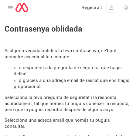
Registra't
Obre el menú
Inicia la se
Sele
Contrasenya oblidada
Si alguna vegada oblides la teva contrasenya, se't pot
permetre accedir al teu compte:
o responent a la pregunta de seguretat que hagis
definit
o gràcies a una adreça email de rescat que ens hagis
proporcionat
Selecciona la teva pregunta de seguretat i la resposta
acuradament, tal que només tu puguis conèixer la resposta,
però que la puguis recordar desprès de alguns anys.
Selecciona una adreça email que només tu puguis
consultar.