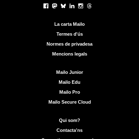
Xarxes socials
Facebook
Mastodon
Bluesky
LinkedIn
Instagram
Threads
Links útils
La carta Mailo
Termes d'ús
Normes de privadesa
Mencions legals
Descobreix Mailo
Mailo Junior
Mailo Edu
Mailo Pro
Mailo Secure Cloud
Més informació sobre Mailo
Qui som?
Contacta'ns