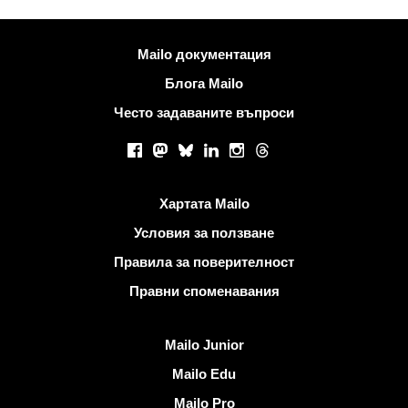
Повече информация
Mailo документация
Блога Mailo
Често задаваните въпроси
Социални мрежи
Facebook
Mastodon
Bluesky
LinkedIn
Instagram
Threads
Полезни връзки
Хартата Mailo
Условия за ползване
Правила за поверителност
Правни споменавания
Открийте Mailo
Mailo Junior
Mailo Edu
Mailo Pro