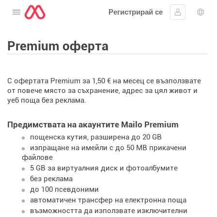
Регистрирай се
Отворете менюто
Впиши се
Избо
Premium оферта
С офертата Premium за 1,50 € на месец се възползвате
от повече място за съхранение, адрес за цял живот и
уеб поща без реклама.
Предимствата на акаунтите Mailo Premium
пощенска кутия, разширена до 20 GB
изпращане на имейли с до 50 MB прикачени
файлове
5 GB за виртуалния диск и фотоалбумите
без реклама
до 100 псевдоними
автоматичен трансфер на електронна поща
възможността да използвате изключителни