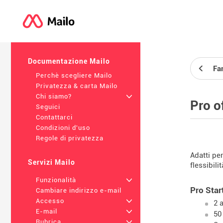
Documentazione Mailo
Fam
Perchè scegliere Mailo
Privatezza & carta Mailo
Chi siamo?
+
Pro o
Seguici
Contattarci
Condizioni d'uso
Regole di privatezza
Adatti pe
Servizi Mailo
flessibili
Funzionalità
+
Pro Star
Cambiare indirizzo e-mail
Accesso
+
2 
E-mail
+
50
Rubrica
+