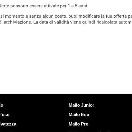
ferte possono essere attivate per 1 a 5 anni.
asi momento e senza alcun costo, puoi modificare la tua offerta p
di archiviazione. La data di validità viene quindi ricalcolata auto
Scoprire Mailo
lo
Mailo Junior
d'uso
Mailo Edu
ivatezza
Mailo Pro