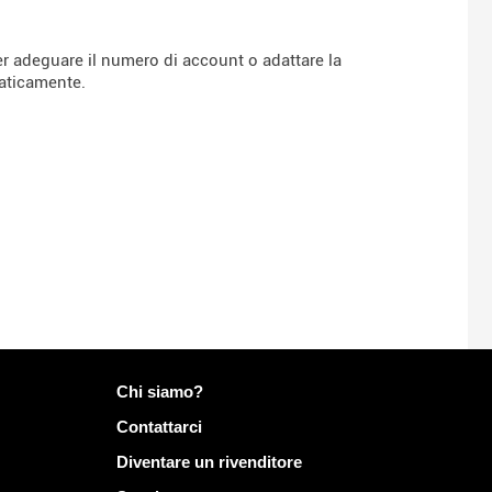
er adeguare il numero di account o adattare la
maticamente.
Più informazioni su Mailo
Chi siamo?
Contattarci
Diventare un rivenditore