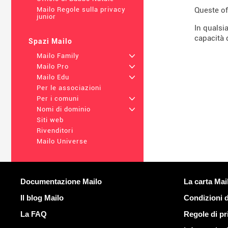
Queste of
Mailo Regole sulla privacy
junior
In qualsi
capacità 
Spazi Mailo
Mailo Family
+
Mailo Pro
+
Mailo Edu
+
Per le associazioni
Per i comuni
+
Nomi di dominio
+
Siti web
Rivenditori
Mailo Universe
Più informazioni
Link utili
Documentazione Mailo
La carta Mai
Il blog Mailo
Condizioni 
La FAQ
Regole di pr