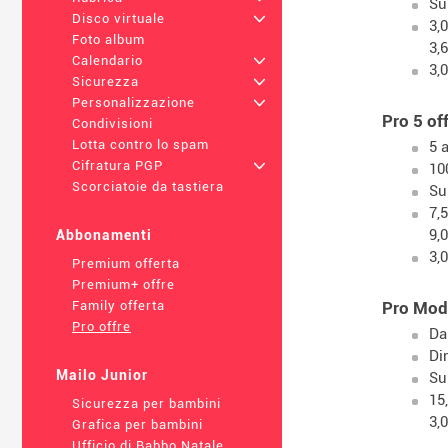
Su
Disco virtuale
+
3,
Foto album
3,
Calendario
+
3,
Sicurezza
+
Personalizzazione
+
Pro 5 of
Condivisioni
Lotta contro lo spam
5 
Cifratura PGP
+
10
Scorciatoie da tastiera
Su
7,
9,
Abbonamenti
3,
Premium offerta
Premium+ offre
Pro Modu
Family offerta
Pro offre
Da
Di
Mailo Junior
Su
15
Sicurezza per bambini
3,
Grafica per bambini
Ufficio di Babbo Natale