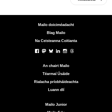
Tuilleadh eolais
Mailo doiciméadacht
Blag Mailo
Na Ceisteanna Coitianta
Líonraí sóisialta
Facebook
Mastodon
Bluesky
LinkedIn
Instagram
Threads
Naisc úsáideacha
An chairt Mailo
Téarmaí Úsáide
Rialacha príobháideachta
Luann dlí
Faigh amach Mailo
Mailo Junior