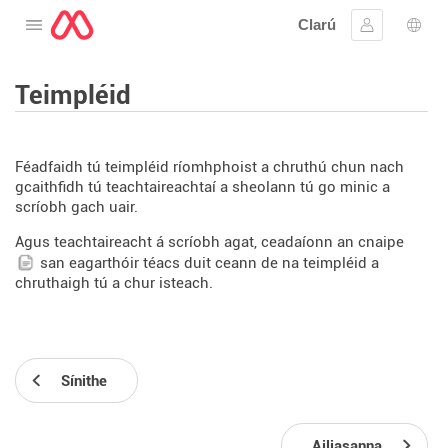
Clarú
Oscail an roghchlár
Sínigh iste
Rogh
Teimpléid
Féadfaidh tú teimpléid ríomhphoist a chruthú chun nach
gcaithfidh tú teachtaireachtaí a sheolann tú go minic a
scríobh gach uair.
Agus teachtaireacht á scríobh agat, ceadaíonn an cnaipe
san eagarthóir téacs duit ceann de na teimpléid a
chruthaigh tú a chur isteach.
Sínithe
Ailiasanna