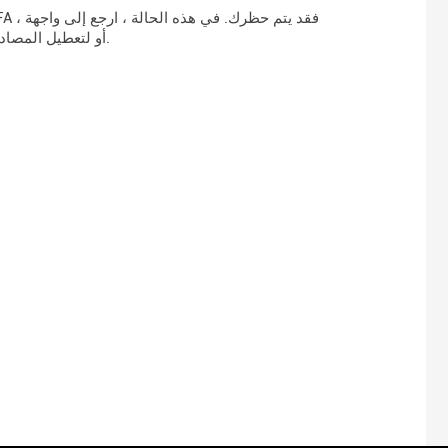
الويب Mailo للحصول على رمز مصادقة أو لإعادة تكوين تطبيق 2FA أو لتعطيل المصادقة الثنائية مؤقتًا.