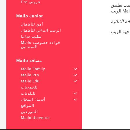
Pro عروض
حالة ، ارجع إلى واجهة
Mailo Junior
 الثنائية
أمن للأطفال
الرسم البياني للأطفال
مكتب سانتا
Mailo قواعد خصوصية
المبتدئين
Mailo مسافة
Mailo Family
+
Mailo Pro
+
Mailo Edu
+
للجمعيات
+
للبلديات
+
أسماء المجال
المواقع
الموزعين
Mailo Universe