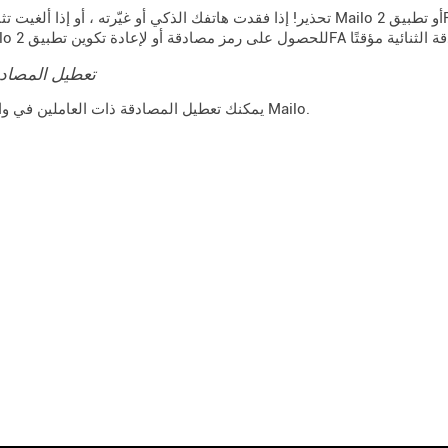
تحذير! إذا فقدت هاتفك الذكي أو غيّرته ، أو إذا ألغيت تثبيت تطبيق Mailo أو تطبيق 2FA ، فقد يتم حظرك. في هذه ال
تعطيل المصادقة
يمكنك تعطيل المصادقة ذات العاملين في واجهة الويب Mailo.