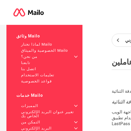
وثائق Mailo
ني
لماذا تختار Mailo
الخصوصية والميثاق Mailo
+
من نحن؟
املين
تابعنا
اتصل بنا
تعليمات الاستخدام
قواعد الخصوصية
خدمات Mailo
 الثنائية
+
المميزات
من خلاله على رموز المصادقة
تغيير عنوان البريد الإلكتروني
الخاص بك
: FreeOTP (iOS أو Android), Authy أو
+
التمكن من
+
البريد الإلكتروني