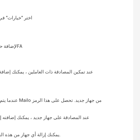
اختر "خيارات" في 
م
امسح رمز الاستجابة السريعة المعروض على Mailo لإضافة حسابك إلى تطبيق 2FA
عند تمكين المصادقة ذات العاملين ، يمكنك إضافة
عندما يتم تمك
عند المصادقة على جهاز جديد ، يمكنك إضافته إ
يمكن الاطلاع على قائمة الأجهزة الموثوقة في واجهة الويب Mailo. يمكنك إزالة أي جهاز من هذه القائمة في أي وقت.