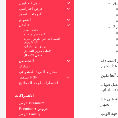
+
دليل العناوين
+
قرص افتراضي
ألبومات الصور
+
التقويم
+
الأمان
كلمه السر
كلمة سر منسية
المصادقة عن طريق البريد
الإلكتروني
توثيق ذو عاملين
كلمات مرور التطبيق
سجل الاتصال
 المصادقة
+
التخصيص
تشارك
محاربة البريد العشوائي
العاملين
+
تشفير PGP
اختصارات لوحة المفاتيح
 على هذا الرمز
الاشتراكات
ة على هذا
عرض Premium
الجهاز.
Premium+ عروض
عرض Family