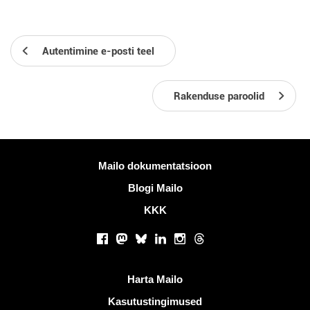
Autentimine e-posti teel
Rakenduse paroolid
Rohkem informatsiooni
Mailo dokumentatsioon
Blogi Mailo
KKK
Sotsiaalsed võrgustikud
Facebook
Mastodon
Bluesky
LinkedIn
Instagram
Threads
Kasulikud lingid
Harta Mailo
Kasutustingimused