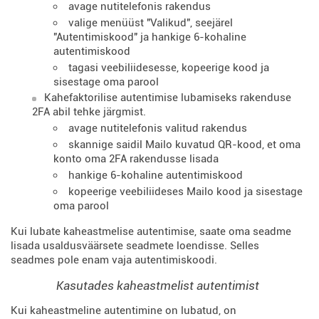
avage nutitelefonis rakendus
valige menüüst "Valikud", seejärel
"Autentimiskood" ja hankige 6-kohaline
autentimiskood
tagasi veebiliidesesse, kopeerige kood ja
sisestage oma parool
Kahefaktorilise autentimise lubamiseks rakenduse
2FA abil tehke järgmist.
avage nutitelefonis valitud rakendus
skannige saidil Mailo kuvatud QR-kood, et oma
konto oma 2FA rakendusse lisada
hankige 6-kohaline autentimiskood
kopeerige veebiliideses Mailo kood ja sisestage
oma parool
Kui lubate kaheastmelise autentimise, saate oma seadme
lisada usaldusväärsete seadmete loendisse. Selles
seadmes pole enam vaja autentimiskoodi.
Kasutades kaheastmelist autentimist
Kui kaheastmeline autentimine on lubatud, on