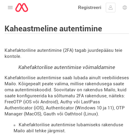
Registreeri
Avage menüü
Logi sisse
Keel
Kaheastmeline autentimine
Kahefaktoriline autentimine (2FA) tagab juurdepääsu teie
kontole.
Kahefaktorilise autentimise võimaldamine
Kahefaktorilise autentimise saab lubada ainult veebiliideses
Mailo. Kõigepealt peate valima, millise rakendusega saate
oma autentimiskoodid. Soovitatav on rakendus Mailo, kuid
saate konfigureerida ka sõltumatu 2FA rakenduse, näiteks:
FreeOTP (iOS või Android), Authy või LastPass
Authenticator (iOS), Authenticator (Windows 10 ja 11), OTP
Manager (MacOS), Gauth või Oathtool (Linux).
Kahefaktorilise autentimise lubamiseks rakenduse
Mailo abil tehke järgmist.