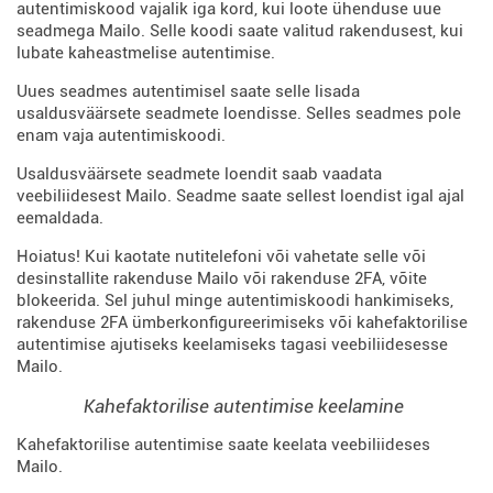
autentimiskood vajalik iga kord, kui loote ühenduse uue
seadmega Mailo. Selle koodi saate valitud rakendusest, kui
lubate kaheastmelise autentimise.
Uues seadmes autentimisel saate selle lisada
usaldusväärsete seadmete loendisse. Selles seadmes pole
enam vaja autentimiskoodi.
Usaldusväärsete seadmete loendit saab vaadata
veebiliidesest Mailo. Seadme saate sellest loendist igal ajal
eemaldada.
Hoiatus! Kui kaotate nutitelefoni või vahetate selle või
desinstallite rakenduse Mailo või rakenduse 2FA, võite
blokeerida. Sel juhul minge autentimiskoodi hankimiseks,
rakenduse 2FA ümberkonfigureerimiseks või kahefaktorilise
autentimise ajutiseks keelamiseks tagasi veebiliidesesse
Mailo.
Kahefaktorilise autentimise keelamine
Kahefaktorilise autentimise saate keelata veebiliideses
Mailo.