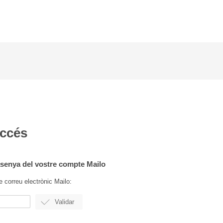
accés
rasenya del vostre compte Mailo
e correu electrònic Mailo: