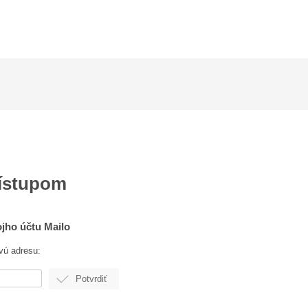
rístupom
ojho účtu Mailo
vú adresu: