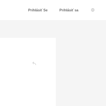
Prihlásiť Se
Prihlásiť sa
Výber j
Späť